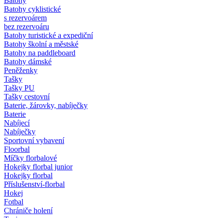
Batohy
Batohy cyklistické
s rezervoárem
bez rezervoáru
Batohy turistické a expediční
Batohy školní a městské
Batohy na paddleboard
Batohy dámské
Peněženky
Tašky
Tašky PU
Tašky cestovní
Baterie, žárovky, nabíječky
Baterie
Nabíjecí
Nabíječky
Sportovní vybavení
Floorbal
Míčky florbalové
Hokejky florbal junior
Hokejky florbal
Příslušenství-florbal
Hokej
Fotbal
Chrániče holení