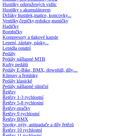
Hustilky odpružených vidlic
Hustilky s akumulátorem
Držáky hustilek,matice, koncovky...
Ventilky,čepičky,redukce,gumičky
Hadičky
Bombičky
Kompresory a tlakové kapsle
Lepení, záplaty, pásky...
Lepidla ostatní
Pedály
Pedály nášlapné MTB
Kufry pedálů
Pedály E-Bike, BMX, downhill, díly....
Klipsny a řemínky
Pedály klasické
Pedály nášlapné silniční
Řetězy
Řetězy 1-3 rychlostní
Řetězy 5-8 rychlostní
Řetězy-pračky
Řetězy 9 rychlostní
Řetězy BMX
Spojky, nýty, antipadače a díly řetězů
Řetězy 10 rychlostní
Řetězy 11 rychlostní