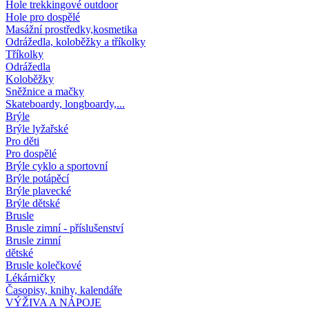
Hole trekkingové outdoor
Hole pro dospělé
Masážní prostředky,kosmetika
Odrážedla, koloběžky a tříkolky
Tříkolky
Odrážedla
Koloběžky
Sněžnice a mačky
Skateboardy, longboardy,...
Brýle
Brýle lyžařské
Pro děti
Pro dospělé
Brýle cyklo a sportovní
Brýle potápěcí
Brýle plavecké
Brýle dětské
Brusle
Brusle zimní - příslušenství
Brusle zimní
dětské
Brusle kolečkové
Lékárničky
Časopisy, knihy, kalendáře
VÝŽIVA A NÁPOJE