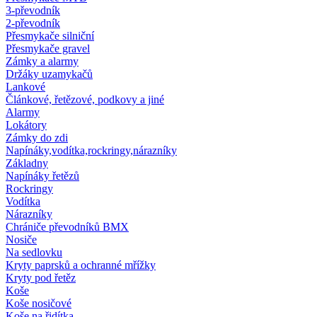
3-převodník
2-převodník
Přesmykače silniční
Přesmykače gravel
Zámky a alarmy
Držáky uzamykačů
Lankové
Článkové, řetězové, podkovy a jiné
Alarmy
Lokátory
Zámky do zdi
Napínáky,vodítka,rockringy,nárazníky
Základny
Napínáky řetězů
Rockringy
Vodítka
Nárazníky
Chrániče převodníků BMX
Nosiče
Na sedlovku
Kryty paprsků a ochranné mřížky
Kryty pod řetěz
Koše
Koše nosičové
Koše na řidítka