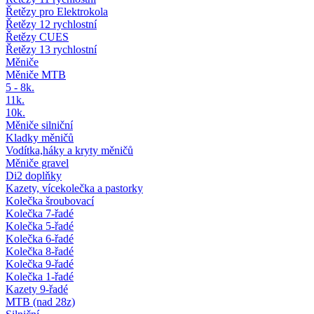
Řetězy pro Elektrokola
Řetězy 12 rychlostní
Řetězy CUES
Řetězy 13 rychlostní
Měniče
Měniče MTB
5 - 8k.
11k.
10k.
Měniče silniční
Kladky měničů
Vodítka,háky a kryty měničů
Měniče gravel
Di2 doplňky
Kazety, vícekolečka a pastorky
Kolečka šroubovací
Kolečka 7-řadé
Kolečka 5-řadé
Kolečka 6-řadé
Kolečka 8-řadé
Kolečka 9-řadé
Kolečka 1-řadé
Kazety 9-řadé
MTB (nad 28z)