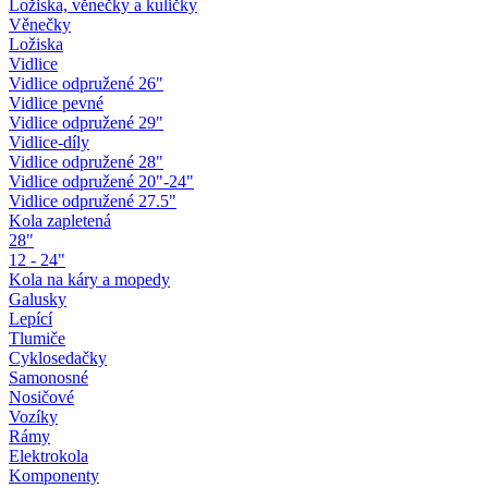
Ložiska, věnečky a kuličky
Věnečky
Ložiska
Vidlice
Vidlice odpružené 26"
Vidlice pevné
Vidlice odpružené 29"
Vidlice-díly
Vidlice odpružené 28"
Vidlice odpružené 20"-24"
Vidlice odpružené 27.5"
Kola zapletená
28"
12 - 24"
Kola na káry a mopedy
Galusky
Lepící
Tlumiče
Cyklosedačky
Samonosné
Nosičové
Vozíky
Rámy
Elektrokola
Komponenty