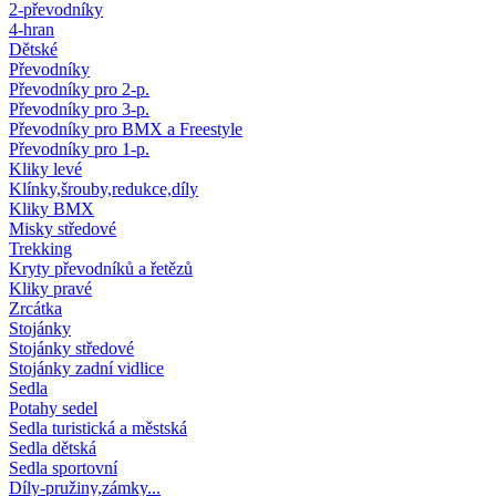
2-převodníky
4-hran
Dětské
Převodníky
Převodníky pro 2-p.
Převodníky pro 3-p.
Převodníky pro BMX a Freestyle
Převodníky pro 1-p.
Kliky levé
Klínky,šrouby,redukce,díly
Kliky BMX
Misky středové
Trekking
Kryty převodníků a řetězů
Kliky pravé
Zrcátka
Stojánky
Stojánky středové
Stojánky zadní vidlice
Sedla
Potahy sedel
Sedla turistická a městská
Sedla dětská
Sedla sportovní
Díly-pružiny,zámky...