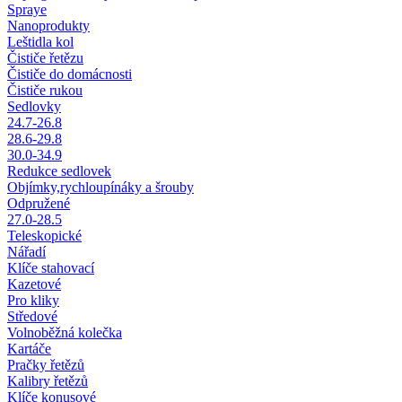
Spraye
Nanoprodukty
Leštidla kol
Čističe řetězu
Čističe do domácnosti
Čističe rukou
Sedlovky
24.7-26.8
28.6-29.8
30.0-34.9
Redukce sedlovek
Objímky,rychloupínáky a šrouby
Odpružené
27.0-28.5
Teleskopické
Nářadí
Klíče stahovací
Kazetové
Pro kliky
Středové
Volnoběžná kolečka
Kartáče
Pračky řetězů
Kalibry řetězů
Klíče konusové