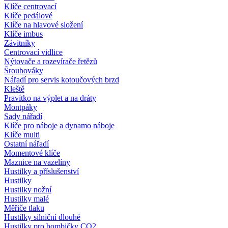
Klíče centrovací
Klíče pedálové
Klíče na hlavové složení
Klíče imbus
Závitníky
Centrovací vidlice
Nýtovače a rozevírače řetězů
Šroubováky
Nářadí pro servis kotoučových brzd
Kleště
Pravítko na výplet a na dráty
Montpáky
Sady nářadí
Klíče pro náboje a dynamo náboje
Klíče multi
Ostatní nářadí
Momentové klíče
Maznice na vazelíny
Hustilky a příslušenství
Hustilky
Hustilky nožní
Hustilky malé
Měřiče tlaku
Hustilky silniční dlouhé
Hustilky pro bombičky CO2