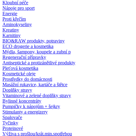
Kloubní péče
Nápoje pro sport
Energie
Proti křečím
Aminokyseliny
Kreatiny
Karnitiny
BIO&RAW produkty, potraviny
ECO drogerie a kosmetika
Mýdla, šampony, koupele a zubní p
Regenerační přípravky
Antiseptické a protizánětlivé produkty
Pleťová kosmetika
Kosmetické oleje
Prostředky do domácnosti
Masážní rukavice, kartáče a štětce
Doplňky stravy
Vitaminové a zelené doplňky stravy
Bylinné koncentráty
Pumpičky k nápojům + šejkry
Stimulanty a energizery
Spalovače
Tyčinky
Proteinové
Výživa s prošlou/krát.min.spotřebou