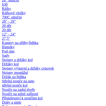
28" silniční
630
Ráfky
Ráfkové vložky
700C silniční
28" - 29"
28 děr
20 děr
12" - 24"
27,5"
Kamery na přilby,řidítka
Blatníky
Pod rám
Sady
Stojany a držáky kol
Držáky kol
Stojany výstavní a držáky cenovek
Stojany montážní
Držák na řidítka
Střešní nosiče na auto
střešní nosiče kol
Nosiče na zadní dveře
Nosiče na tažné zařízení
Příslušenství k nosičům kol
Dráty a niple