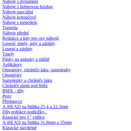
Náboje s dynamem
Náboje s bubnovou brzdou
Náboje speciální
Náboje kotoučové
Náboje s torpedem
Torpeda
Náboje přední
Redukce a kity pro osy nábojů
Lepení, tmely, gely a záplaty
Lepení a záplaty
Tmely
Pásky na galusky a pláště
Aplikátory
Omotávky, chrániče laku, samolepky
Omotávky
Samolepky a chrániče laku
Chrániče rámů pod řetěz
BMX - díly
Pegy
Představce
A-HEAD na řidítka 25.4 a 22.2mm
Díly,redukce,podložky..
Klasické pro 1" vidlice
A-HEAD na řidítka 31.8mm a 35mm
Klasické stavitelné