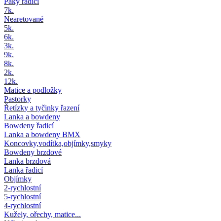
Páky řadicí
7k.
Nearetované
5k.
6k.
3k.
9k.
8k.
2k.
12k.
Matice a podložky
Pastorky
Řetízky a tyčinky řazení
Lanka a bowdeny
Bowdeny řadicí
Lanka a bowdeny BMX
Koncovky,vodítka,objímky,smyky
Bowdeny brzdové
Lanka brzdová
Lanka řadicí
Objímky
2-rychlostní
5-rychlostní
4-rychlostní
Kužely, ořechy, matice...