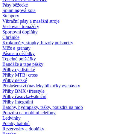
Pásy běžecké
Spinningová kola
Steppery
Vibrační pásy a masážní stroje
Veslovací trenažéry
Sportovní doplňky
Chrániče
Krokoměry, stopky, buzoly,pulsmetry
Míče a granáty
Pásma a píšťalky
Tepelné polštářky
Bandáže a tape pásky
Přilby cyklistické
Přilby MTB+cross
Přilby dětské
Příslušenství (návleky,blikačky,vycpávky
Přilby BMX+freestyle
Přilby časovka+silniční
Přilby Integrální
Batohy, hydrapaky, tašky, pouzdra na mob
Pouzdra na mobilní telefony
Ledvinky
Potahy batohů
Rezervoáry a doplňky