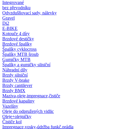
Integrované
bez převodníku
Odvzdušňovací sady, nálevky
Gravel
Di2
E-BIKE
Kotouče 4 díry
Brzdové destičky
Brzdové špalíky
Špalíky cyklocross
Špalíky MTB šroub
Gumičky MTB
Špalíky a gumičky silniční
Náhradní díly
Brzdy silniční
Brzdy V-brake
Brzdy cantilever
Brzdy BMX
Maziva,oleje,impregnace,čističe
Brzdové kapaliny
Vazelíny
Oleje do odpružených vidlic
Oleje+olejničky
Čističe kol
Impregnace,vosky-údržba funkč.prádla