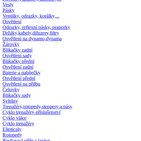
Vesty
Pásky
Ventilky, odrazky, korálky,...
Osvětlení
Odrazky, reflexní pásky, praporky
Držáky,kabely,difuzery,filtry
Osvětlení na dynamo,dynama
Žárovky
Blikačky zadní
Osvětlení sady
Blikačky přední
Osvětlení zadní
Baterie a nabíječky
Osvětlení přední
Osvětlení na přilbu
Čelovky
Blikačky sady
Svítilny
Trenažéry,rotopedy,steppery a pásy
Cyklo trenažéry-příslušenství
Cyklo válce
Cyklo trenažéry
Elipticaly
Rotopedy
Posilovací věže a lavice