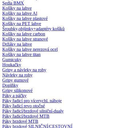
Sedla BMX
Košíky na lahve
Košíky na lahve Al
Košíky na lahve plastové
Košíky na PET lahve
Šroubky,objímky+adaptéry košíků
Košíky na lahve carbon
Košíky na lahve stranové
Držáky na lahve
Košíky na lahve nerezová ocel
Košíky na lahve titan
Gumicuky
Houkačky
Gripy a návleky na rohy
Návleky na rohy
Gripy gumové
Doplňky
Gripy silikonové
Páky a páčky
Páky řadicí pro vícerychl. náboje
Páky řadicí revo otočné
Páky řadicí/brzdové silniční-dualy
Páky řadicí/brzdové MTB
Páky brzdové MTB
Páky brzdové SILNIČNÍ/CESTOVNÍ