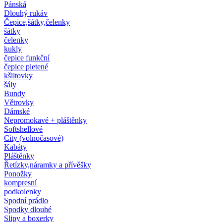
Pánská
Dlouhý rukáv
Čepice,šátky,čelenky
šátky
čelenky
kukly
čepice funkční
čepice pletené
kšiltovky
šály
Bundy
Větrovky
Dámské
Nepromokavé + pláštěnky
Softshellové
City (volnočasové)
Kabáty
Pláštěnky
Řetízky,náramky a přívěšky
Ponožky
kompresní
podkolenky
Spodní prádlo
Spodky dlouhé
Slipy a boxerky