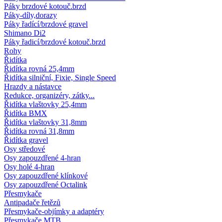
Páky brzdové kotouč.brzd
Páky-díly,dorazy
Páky řadící/brzdové gravel
Shimano Di2
Páky řadicí/brzdové kotouč.brzd
Rohy
Řidítka
Řidítka rovná 25,4mm
Řidítka silniční, Fixie, Single Speed
Hrazdy a nástavce
Redukce, organizéry, zátky...
Řidítka vlaštovky 25,4mm
Řidítka BMX
Řidítka vlaštovky 31,8mm
Řidítka rovná 31,8mm
Řidítka gravel
Osy středové
Osy zapouzdřené 4-hran
Osy holé 4-hran
Osy zapouzdřené klínkové
Osy zapouzdřené Octalink
Přesmykače
Antipadače řetězů
Přesmykače-objímky a adaptéry
Přesmykače MTB