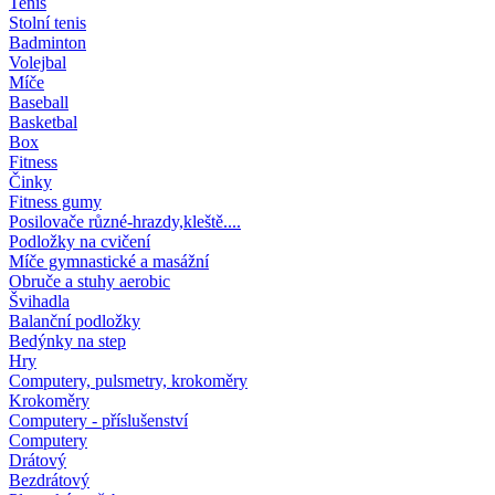
Tenis
Stolní tenis
Badminton
Volejbal
Míče
Baseball
Basketbal
Box
Fitness
Činky
Fitness gumy
Posilovače různé-hrazdy,kleště....
Podložky na cvičení
Míče gymnastické a masážní
Obruče a stuhy aerobic
Švihadla
Balanční podložky
Bedýnky na step
Hry
Computery, pulsmetry, krokoměry
Krokoměry
Computery - příslušenství
Computery
Drátový
Bezdrátový