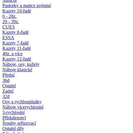
Silniční
Pastorky a matice pojistné
Kazety 10-řadé
0 - 28z.
29 - 39z.
CUES
Kazety 8-řadé
ESSA
Kazety 7-řadé
Kazety 11-řadé
40z. a více
Kazety 12-řadé
Náboje, osy, kužely
Náboje klasické
Přední
36d
Ostatní
Zadní
32d
Osy a rychloupínáky
Náboje vícerychlostní
3-rychlostní
Příslušenství
Šrouby seřizovací
Ostatní díly