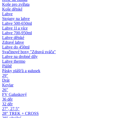
Koše pro zvířata
Koše dětské
Lahve
Stojany na lahve
Lahve 500-650ml
Lahve 1l a více
Lahve 700-950ml
Lahve dětské
Zdravé lahve
Lahve do 450ml
Svačinové boxy "Zdravá sváča"
Lahve na drobné díly
Lahve thermo
Pláště
Pásky plášťů a galusek
29"
Drát
Kevlar
26"
FV Galuskový
36 děr
32 děr
27", 27.5"
28" TREK + CROSS