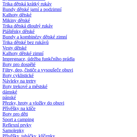
Trika dětská krátký rukáv
Bundy dětské jarní a podzimní
Kalhoty dětské
Mikiny dětské
Trika dětská dlouhý rukáv
Pláštěnky dětské
Bundy a kombinézy dětské zimní
Trika dětské bez rukávů
Vesty dětské
Kalhoty dětské zimní
Impregnace, údržba funkčního prádla
Boty pro dospělé
Filtry, deo, čističe a vysoušeče obuvi
Boty cyklistické
Návleky na tretry
Boty trekové a městské
dámské
pánské
Přezky, hroty a vložky do obuvi
Přívěšky na klíče
Boty pro děti
Sport a camping
Reflexní prvky
Samolepky
Přívěšky, taháčky, klíčenky,...