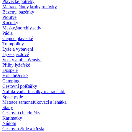
Plavecké potřeby
Matrace,čluny,kruhy,rukávky
Bazény, bazénky
Ploutve
Ručníky
Masky,šnorchly,sady
Pádla
Čepice plavecké
Trampolíny
Lyže a vybavení
Lyže sjezdové
Vosky a příslušenství
Přilby lyžařské
Dospělé
Hole běžecké
Camping
Cestovní polštářky
Nafukovadla-hustilky matrací atd.
Spací pytle
Matrace samonafukovací a lehátka
Stany
Cestovní chladničky
Karimatky
Nádobí
Cestovní židle a křesla