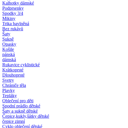
Kalhotky dámské
Podprsenky
Spodky 3/4
Mikiny
Trika bavlněná
Bez rukávů
Šaty
Sukně
Opasky
Košile
pánská
dámská
Rukavice cyklistické
Krátkoprsté
Dlouhoprsté
Svetry
Chrániče těla
Plavky
Tepláky
Oblečení pro děti
Spodní prádlo dětské
Šaty a sukně dětské
Čepice,kukly,šátky dětské
čepice zimní
Cyklo oblečení dětské