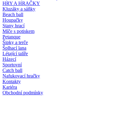
HRY A HRAČKY
Kluzáky a sáňky
Beach ball
Houpačky
Stany hrací
Míče s potiskem
Petanque
Šipky a terče
Šplhací lana
Létající talíře
Házecí
Sportovní
Catch ball
Nafukovací hračky
Kontakty
Kariéra
Obchodní podmínky