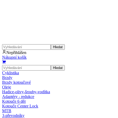
Hledat
Nepřihlášen
Nákupní košík
Hledat
Cyklistika
Brzdy
Brzdy kotoučové
Oleje
Hadice-olivy-šrouby-vodítka
Adaptéry - redukce
Kotouče 6 děr
Kotouče Center Lock
MTB
3-převodníky