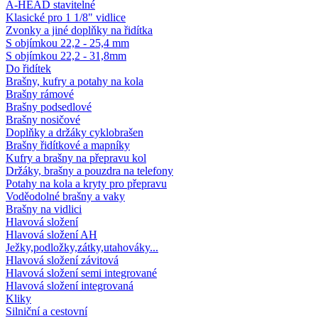
A-HEAD stavitelné
Klasické pro 1 1/8" vidlice
Zvonky a jiné doplňky na řidítka
S objímkou 22,2 - 25,4 mm
S objímkou 22,2 - 31,8mm
Do řidítek
Brašny, kufry a potahy na kola
Brašny rámové
Brašny podsedlové
Brašny nosičové
Doplňky a držáky cyklobrašen
Brašny řidítkové a mapníky
Kufry a brašny na přepravu kol
Držáky, brašny a pouzdra na telefony
Potahy na kola a kryty pro přepravu
Voděodolné brašny a vaky
Brašny na vidlici
Hlavová složení
Hlavová složení AH
Ježky,podložky,zátky,utahováky...
Hlavová složení závitová
Hlavová složení semi integrované
Hlavová složení integrovaná
Kliky
Silniční a cestovní