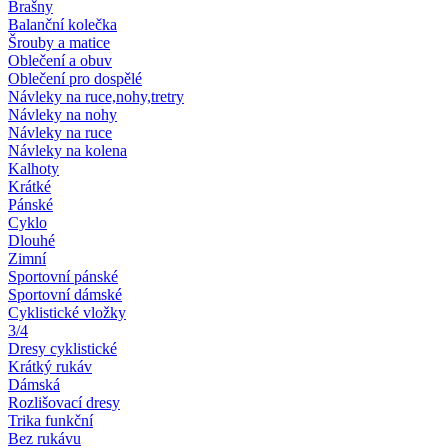
Brašny
Balanční kolečka
Šrouby a matice
Oblečení a obuv
Oblečení pro dospělé
Návleky na ruce,nohy,tretry
Návleky na nohy
Návleky na ruce
Návleky na kolena
Kalhoty
Krátké
Pánské
Cyklo
Dlouhé
Zimní
Sportovní pánské
Sportovní dámské
Cyklistické vložky
3/4
Dresy cyklistické
Krátký rukáv
Dámská
Rozlišovací dresy
Trika funkční
Bez rukávu