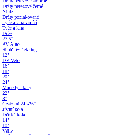
Dráty nerezové stříbrné
Dráty nerezové černé
Niple
Dráty pozinkované
Tyče a lana vodící
Tyče a lana
Duše
27.5"
AV Auto
Silniční+Trekking
12"
DV Velo
16"
18"
20"
24"
Mopedy a káry
22"
8"
Cestovní 24"-26"
Jízdní kola
Dětská kola
14"
10"
Váhy