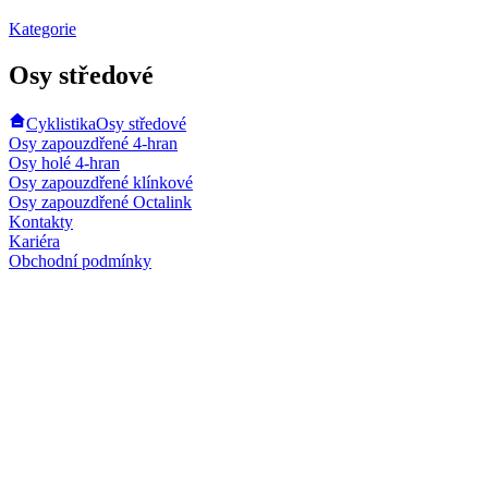
Kategorie
Osy středové
Cyklistika
Osy středové
Osy zapouzdřené 4-hran
Osy holé 4-hran
Osy zapouzdřené klínkové
Osy zapouzdřené Octalink
Kontakty
Kariéra
Obchodní podmínky