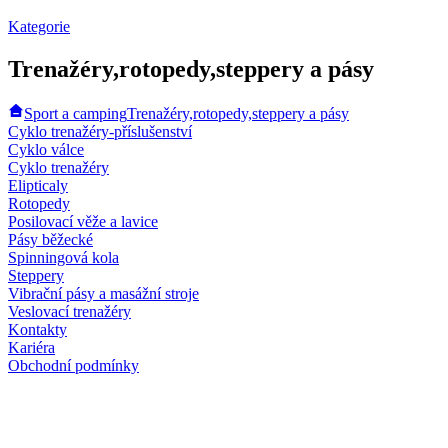
Kategorie
Trenažéry,rotopedy,steppery a pásy
Sport a camping
Trenažéry,rotopedy,steppery a pásy
Cyklo trenažéry-příslušenství
Cyklo válce
Cyklo trenažéry
Elipticaly
Rotopedy
Posilovací věže a lavice
Pásy běžecké
Spinningová kola
Steppery
Vibrační pásy a masážní stroje
Veslovací trenažéry
Kontakty
Kariéra
Obchodní podmínky