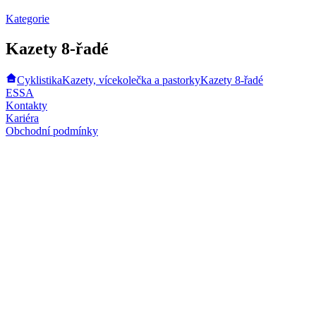
Kategorie
Kazety 8-řadé
Cyklistika
Kazety, vícekolečka a pastorky
Kazety 8-řadé
ESSA
Kontakty
Kariéra
Obchodní podmínky