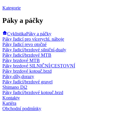
Kategorie
Páky a páčky
Cyklistika
Páky a páčky
Páky řadicí pro vícerychl. náboje
Páky řadicí revo otočné
Páky řadicí/brzdové silniční-dualy
Páky řadicí/brzdové MTB
Páky brzdové MTB
Páky brzdové SILNIČNÍ/CESTOVNÍ
Páky brzdové kotouč.brzd
Páky-díly,dorazy
Páky řadící/brzdové gravel
Shimano Di2
Páky řadicí/brzdové kotouč.brzd
Kontakty
Kariéra
Obchodní podmínky