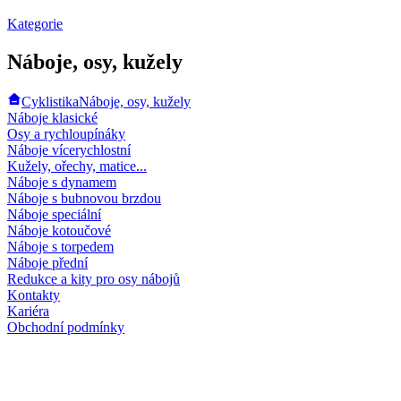
Kategorie
Náboje, osy, kužely
Cyklistika
Náboje, osy, kužely
Náboje klasické
Osy a rychloupínáky
Náboje vícerychlostní
Kužely, ořechy, matice...
Náboje s dynamem
Náboje s bubnovou brzdou
Náboje speciální
Náboje kotoučové
Náboje s torpedem
Náboje přední
Redukce a kity pro osy nábojů
Kontakty
Kariéra
Obchodní podmínky