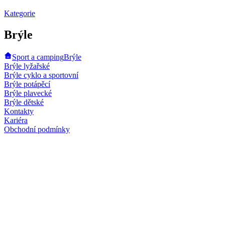
Kategorie
Brýle
Sport a camping
Brýle
Brýle lyžařské
Brýle cyklo a sportovní
Brýle potápěcí
Brýle plavecké
Brýle dětské
Kontakty
Kariéra
Obchodní podmínky