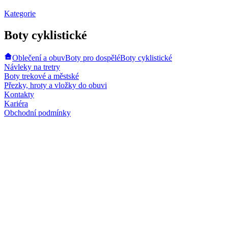
Kategorie
Boty cyklistické
Oblečení a obuv
Boty pro dospělé
Boty cyklistické
Návleky na tretry
Boty trekové a městské
Přezky, hroty a vložky do obuvi
Kontakty
Kariéra
Obchodní podmínky