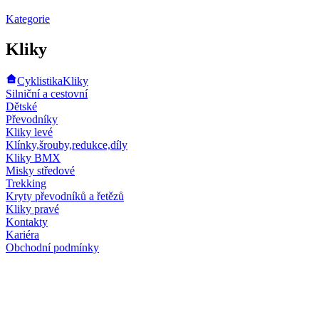
Kategorie
Kliky
Cyklistika
Kliky
Silniční a cestovní
Dětské
Převodníky
Kliky levé
Klínky,šrouby,redukce,díly
Kliky BMX
Misky středové
Trekking
Kryty převodníků a řetězů
Kliky pravé
Kontakty
Kariéra
Obchodní podmínky