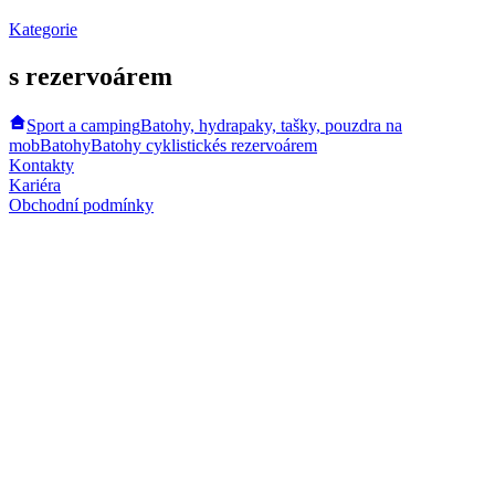
Kategorie
s rezervoárem
Sport a camping
Batohy, hydrapaky, tašky, pouzdra na
mob
Batohy
Batohy cyklistické
s rezervoárem
Kontakty
Kariéra
Obchodní podmínky