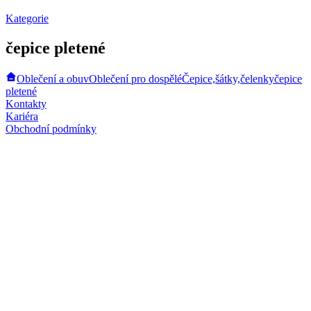
Kategorie
čepice pletené
Oblečení a obuv
Oblečení pro dospělé
Čepice,šátky,čelenky
čepice
pletené
Kontakty
Kariéra
Obchodní podmínky