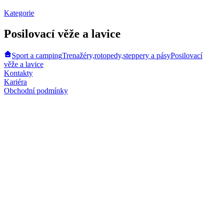
Kategorie
Posilovací věže a lavice
Sport a camping
Trenažéry,rotopedy,steppery a pásy
Posilovací
věže a lavice
Kontakty
Kariéra
Obchodní podmínky