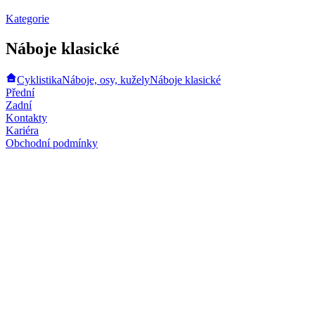
Kategorie
Náboje klasické
Cyklistika
Náboje, osy, kužely
Náboje klasické
Přední
Zadní
Kontakty
Kariéra
Obchodní podmínky