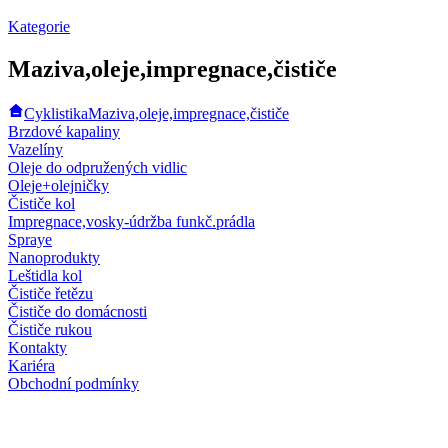
Kategorie
Maziva,oleje,impregnace,čističe
Cyklistika
Maziva,oleje,impregnace,čističe
Brzdové kapaliny
Vazelíny
Oleje do odpružených vidlic
Oleje+olejničky
Čističe kol
Impregnace,vosky-údržba funkč.prádla
Spraye
Nanoprodukty
Leštidla kol
Čističe řetězu
Čističe do domácnosti
Čističe rukou
Kontakty
Kariéra
Obchodní podmínky