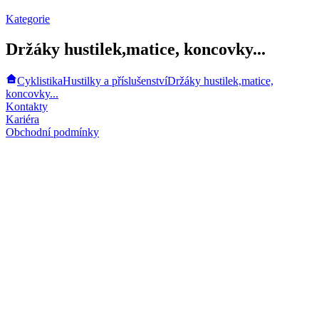
Kategorie
Držáky hustilek,matice, koncovky...
Cyklistika
Hustilky a příslušenství
Držáky hustilek,matice,
koncovky...
Kontakty
Kariéra
Obchodní podmínky