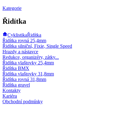
Kategorie
Řidítka
Cyklistika
Řidítka
Řidítka rovná 25,4mm
Řidítka silniční, Fixie, Single Speed
Hrazdy a nástavce
Redukce, organizéry, zátky...
Řidítka vlaštovky 25,4mm
Řidítka BMX
Řidítka vlaštovky 31,8mm
Řidítka rovná 31,8mm
Řidítka gravel
Kontakty
Kariéra
Obchodní podmínky