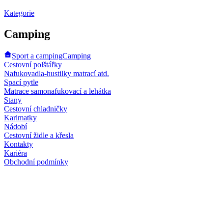
Kategorie
Camping
Sport a camping
Camping
Cestovní polštářky
Nafukovadla-hustilky matrací atd.
Spací pytle
Matrace samonafukovací a lehátka
Stany
Cestovní chladničky
Karimatky
Nádobí
Cestovní židle a křesla
Kontakty
Kariéra
Obchodní podmínky