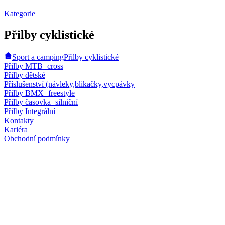
Kategorie
Přilby cyklistické
Sport a camping
Přilby cyklistické
Přilby MTB+cross
Přilby dětské
Příslušenství (návleky,blikačky,vycpávky
Přilby BMX+freestyle
Přilby časovka+silniční
Přilby Integrální
Kontakty
Kariéra
Obchodní podmínky