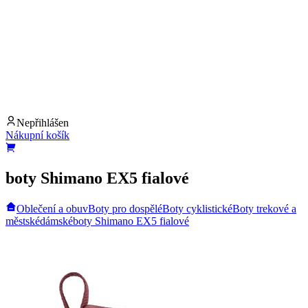
Nepřihlášen
Nákupní košík
boty Shimano EX5 fialové
Oblečení a obuv
Boty pro dospělé
Boty cyklistické
Boty trekové a
městské
dámské
boty Shimano EX5 fialové