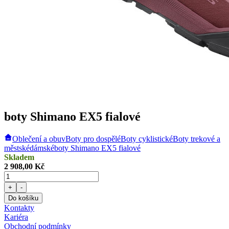
boty Shimano EX5 fialové
Oblečení a obuv
Boty pro dospělé
Boty cyklistické
Boty trekové a
městské
dámské
boty Shimano EX5 fialové
Skladem
2 908,00 Kč
+
-
Do košíku
Kontakty
Kariéra
Obchodní podmínky