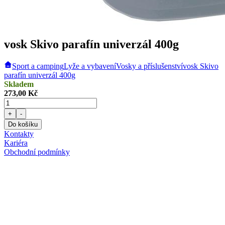
vosk Skivo parafín univerzál 400g
Sport a camping
Lyže a vybavení
Vosky a příslušenství
vosk Skivo
parafín univerzál 400g
Skladem
273,00 Kč
+
-
Do košíku
Kontakty
Kariéra
Obchodní podmínky