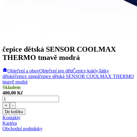
čepice dětská SENSOR COOLMAX
THERMO tmavě modrá
Oblečení a obuv
Oblečení pro děti
Čepice,kukly,šátky
dětské
čepice zimní
čepice dětská SENSOR COOLMAX THERMO
tmavě modrá
Skladem
400,00 Kč
+
-
Do košíku
Kontakty
Kariéra
Obchodní podmínky